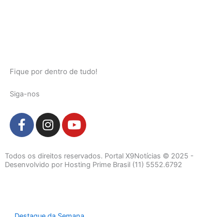
Fique por dentro de tudo!
Siga-nos
F
I
Y
a
n
o
c
s
u
e
t
t
Todos os direitos reservados. Portal X9Notícias © 2025 -
b
a
u
Desenvolvido por Hosting Prime Brasil (11) 5552.6792
o
g
b
o
r
e
k
a
-
m
Destaque da Semana