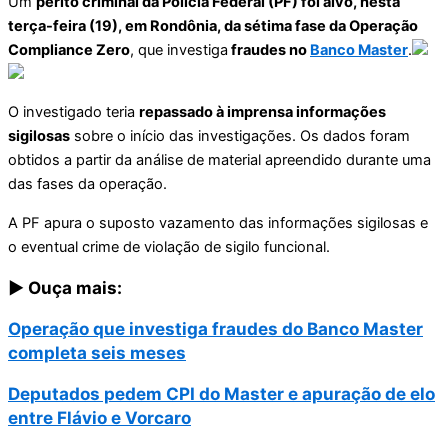
Um
perito criminal da Polícia Federal (PF) foi alvo, nesta
terça-feira (19), em Rondônia, da sétima fase da Operação
Compliance Zero
, que investiga
fraudes no
Banco Master
.
O investigado teria
repassado à imprensa informações
sigilosas
sobre o início das investigações. Os dados foram
obtidos a partir da análise de material apreendido durante uma
das fases da operação.
A PF apura o suposto vazamento das informações sigilosas e
o eventual crime de violação de sigilo funcional.
▶️ Ouça mais:
Operação que investiga fraudes do Banco Master
completa seis meses
Deputados pedem CPI do Master e apuração de elo
entre Flávio e Vorcaro