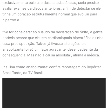
exclusivamente pelo uso dessas substâncias, seria preciso
avaliar exames cardíacos anteriores, a fim de detectar se ele
tinha um coração estruturalmente normal que evoluiu para
hipertrofia.
“Se for considerar só o laudo da declaração de óbito, a gente
poderia pensar que ele tem cardiomiopatia hipertrófica e tinha
essa predisposição. Talvez já tivesse alterações e o
anabolizante foi só um fator agravante, desencadeante da
consequência. Mas não a causa absoluta”, afirma a médica.
Insulina como anabolizante: confira reportagem do Repórter
Brasil Tarde, da TV Brasil