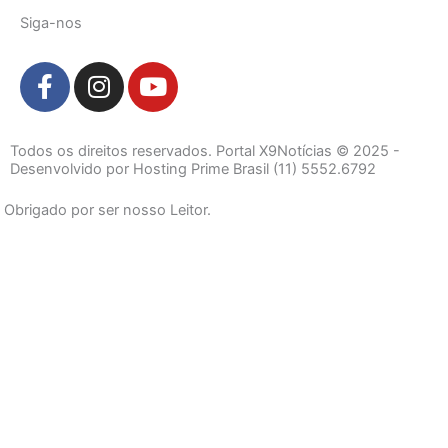
Siga-nos
F
I
Y
a
n
o
c
s
u
e
t
t
Todos os direitos reservados. Portal X9Notícias © 2025 -
b
a
u
Desenvolvido por Hosting Prime Brasil (11) 5552.6792
o
g
b
Obrigado por ser nosso Leitor.
o
r
e
k
a
-
m
f