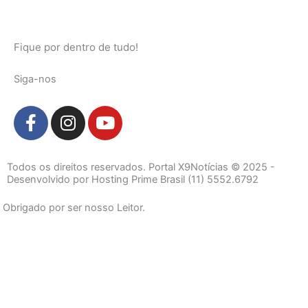
Fique por dentro de tudo!
Siga-nos
F
I
Y
a
n
o
c
s
u
e
t
t
Todos os direitos reservados. Portal X9Notícias © 2025 -
b
a
u
Desenvolvido por Hosting Prime Brasil (11) 5552.6792
o
g
b
Obrigado por ser nosso Leitor.
o
r
e
k
a
-
m
f