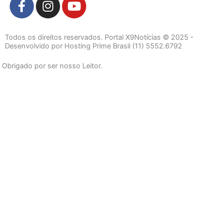
a
n
o
c
s
u
e
t
t
Todos os direitos reservados. Portal X9Notícias © 2025 -
b
a
u
Desenvolvido por Hosting Prime Brasil (11) 5552.6792
o
g
b
Obrigado por ser nosso Leitor.
o
r
e
k
a
-
m
f