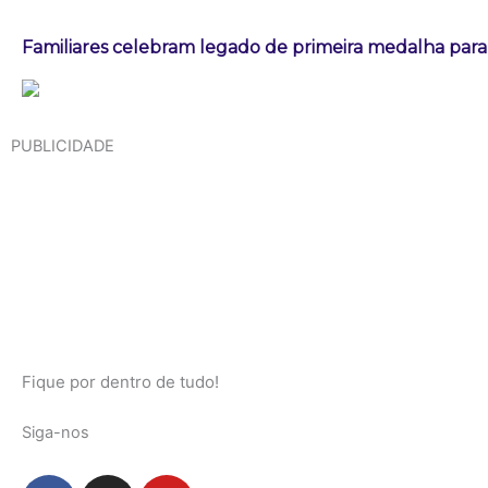
Familiares celebram legado de primeira medalha paral
PUBLICIDADE
Fique por dentro de tudo!
Siga-nos
F
I
Y