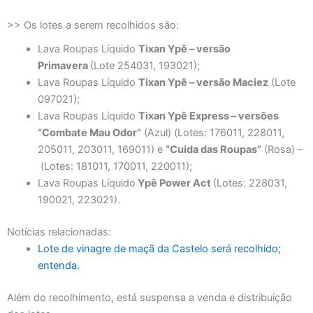
>> Os lotes a serem recolhidos são:
Lava Roupas Líquido
Tixan Ypê – versão
Primavera
(Lote 254031, 193021);
Lava Roupas Líquido
Tixan Ypê – versão Maciez
(Lote
097021);
Lava Roupas Líquido
Tixan Ypê Express – versões
“Combate Mau Odor”
(Azul) (Lotes: 176011, 228011,
205011, 203011, 169011) e
“Cuida das Roupas”
(Rosa) –
(Lotes: 181011, 170011, 220011);
Lava Roupas Líquido
Ypê Power Act
(Lotes: 228031,
190021, 223021).
Notícias relacionadas:
Lote de vinagre de maçã da Castelo será recolhido;
entenda.
Além do recolhimento, está suspensa a venda e distribuição