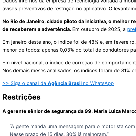
Dados internos da empresa de tecnologia voltada à mob
avisos preventivos de restrição no aplicativo. O levanta
No Rio de Janeiro, cidade piloto da iniciativa, o melho
de receberem a advertência.
Em outubro de 2025, a
pre
Em janeiro deste ano, o índice foi de 48% e, em fevereir
menor de todos: apenas 0,03% do total de condutores par
Em nível nacional, o índice de correção de comportame
Nos demais meses analisados, os índices foram de 31% em
>> Siga o canal da
Agência Brasil
no WhatsApp
Restrições
A gerente sênior de segurança da 99, Maria Luiza Marco
“A gente manda uma mensagem para o motorista com no
Nesse prazo de 15 dias, 30% já melhoram.”