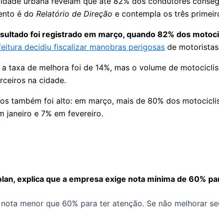
ilidade urbana revelam que até 82% dos condutores conse
mento é do
Relatório de Direção
e contempla os três primei
r resultado foi registrado em março, quando 82% dos motoc
feitura decidiu fiscalizar manobras perigosas
de motoristas
o, a taxa de melhora foi de 14%, mas o volume de motocicl
ceiros na cidade.
ntos também foi alto: em março, mais de 80% dos motocic
 janeiro e 7% em fevereiro.
lan, explica que a empresa exige nota mínima de 60% par
ta menor que 60% para ter atenção. Se não melhorar seu 