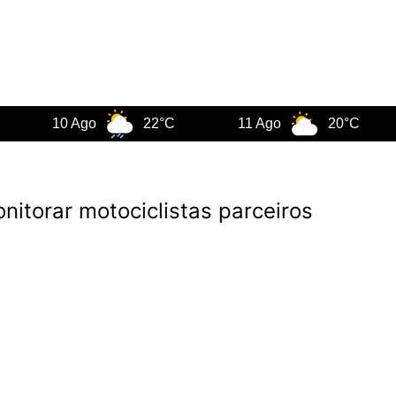
10 Ago
22°C
11 Ago
20°C
1
itorar motociclistas parceiros