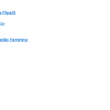
 Flipelô
eirão Feminino