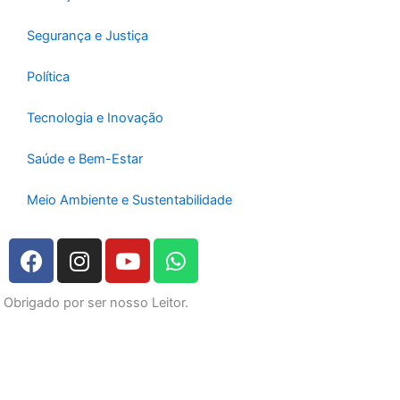
Segurança e Justiça
Política
Tecnologia e Inovação
Saúde e Bem-Estar
Meio Ambiente e Sustentabilidade
F
I
Y
W
a
n
o
h
c
s
u
a
Obrigado por ser nosso Leitor.
e
t
t
t
b
a
u
s
o
g
b
a
o
r
e
p