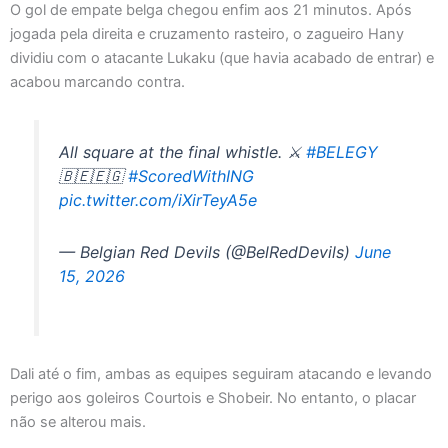
O gol de empate belga chegou enfim aos 21 minutos. Após
jogada pela direita e cruzamento rasteiro, o zagueiro Hany
dividiu com o atacante Lukaku (que havia acabado de entrar) e
acabou marcando contra.
All square at the final whistle. ⚔️
#BELEGY
🇧🇪🇪🇬
#ScoredWithING
pic.twitter.com/iXirTeyA5e
— Belgian Red Devils (@BelRedDevils)
June
15, 2026
Dali até o fim, ambas as equipes seguiram atacando e levando
perigo aos goleiros Courtois e Shobeir. No entanto, o placar
não se alterou mais.