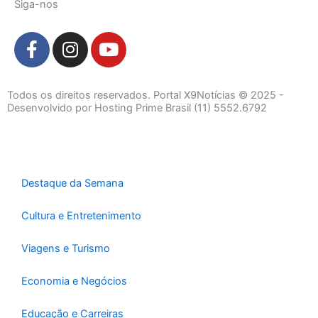
Siga-nos
F
I
Y
a
n
o
c
s
u
e
t
t
Todos os direitos reservados. Portal X9Notícias © 2025 -
b
a
u
Desenvolvido por Hosting Prime Brasil (11) 5552.6792
o
g
b
o
r
e
k
a
-
m
Destaque da Semana
f
Cultura e Entretenimento
Viagens e Turismo
Economia e Negócios
Educação e Carreiras