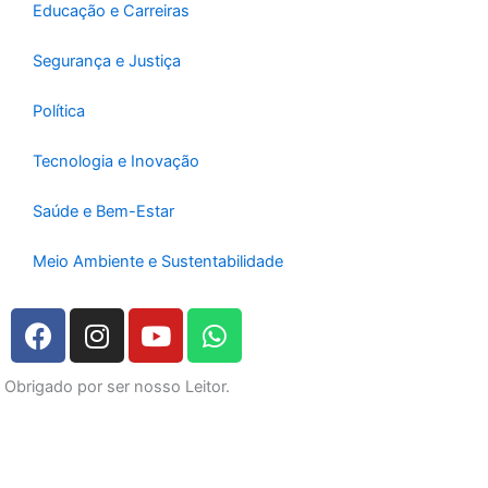
Educação e Carreiras
Segurança e Justiça
Política
Tecnologia e Inovação
Saúde e Bem-Estar
Meio Ambiente e Sustentabilidade
F
I
Y
W
a
n
o
h
c
s
u
a
Obrigado por ser nosso Leitor.
e
t
t
t
b
a
u
s
o
g
b
a
o
r
e
p