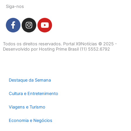
Siga-nos
F
I
Y
a
n
o
c
s
u
e
t
t
Todos os direitos reservados. Portal X9Notícias © 2025 -
b
a
u
Desenvolvido por Hosting Prime Brasil (11) 5552.6792
o
g
b
o
r
e
k
a
-
m
Destaque da Semana
f
Cultura e Entretenimento
Viagens e Turismo
Economia e Negócios