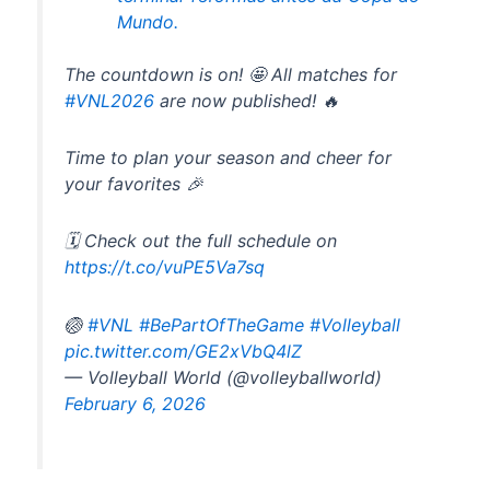
Mundo.
The countdown is on! 🤩 All matches for
#VNL2026
are now published! 🔥
Time to plan your season and cheer for
your favorites 🎉
🗓️ Check out the full schedule on
https://t.co/vuPE5Va7sq
🏐
#VNL
#BePartOfTheGame
#Volleyball
pic.twitter.com/GE2xVbQ4lZ
— Volleyball World (@volleyballworld)
February 6, 2026