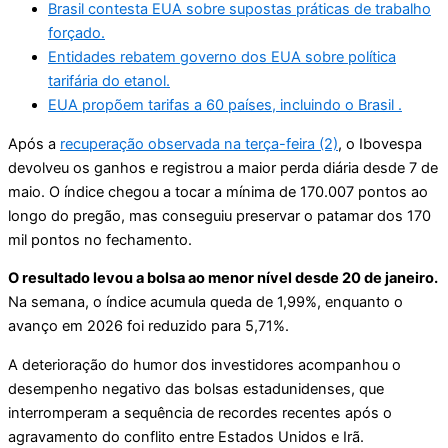
Brasil contesta EUA sobre supostas práticas de trabalho
forçado.
Entidades rebatem governo dos EUA sobre política
tarifária do etanol.
EUA propõem tarifas a 60 países, incluindo o Brasil .
Após a
recuperação observada na terça-feira (2)
, o Ibovespa
devolveu os ganhos e registrou a maior perda diária desde 7 de
maio. O índice chegou a tocar a mínima de 170.007 pontos ao
longo do pregão, mas conseguiu preservar o patamar dos 170
mil pontos no fechamento.
O resultado levou a bolsa ao menor nível desde 20 de janeiro.
Na semana, o índice acumula queda de 1,99%, enquanto o
avanço em 2026 foi reduzido para 5,71%.
A deterioração do humor dos investidores acompanhou o
desempenho negativo das bolsas estadunidenses, que
interromperam a sequência de recordes recentes após o
agravamento do conflito entre Estados Unidos e Irã.