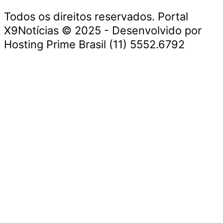
Todos os direitos reservados. Portal
X9Notícias © 2025 - Desenvolvido por
Hosting Prime Brasil (11) 5552.6792
Destaque da Semana
Cultura e Entretenimento
Viagens e Turismo
Economia e Negócios
Educação e Carreiras
Segurança e Justiça
Política
Tecnologia e Inovação
Saúde e Bem-Estar
Meio Ambiente e Sustentabilidade
Destaque da Semana