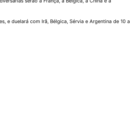
versárias serão a França, a Bélgica, a China e a
, e duelará com Irã, Bélgica, Sérvia e Argentina de 10 a