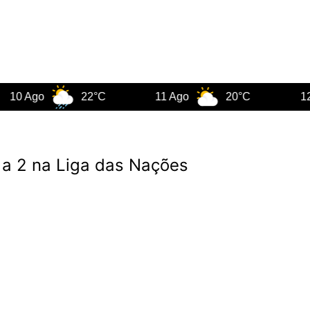
go
22°C
11 Ago
20°C
12 Ago
ts a 2 na Liga das Nações