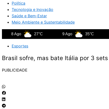
Política
Tecnologia e Inovação
Saúde e Bem-Estar
Meio Ambiente e Sustentabilidade
 Ago
27°C
9 Ago
35°C
10 A
Esportes
Brasil sofre, mas bate Itália por 3 se
PUBLICIDADE