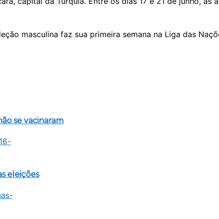
 capital da Turquia. Entre os dias 17 e 21 de junho, as ad
eleção masculina faz sua primeira semana na Liga das Nações
não se vacinaram
s eleições