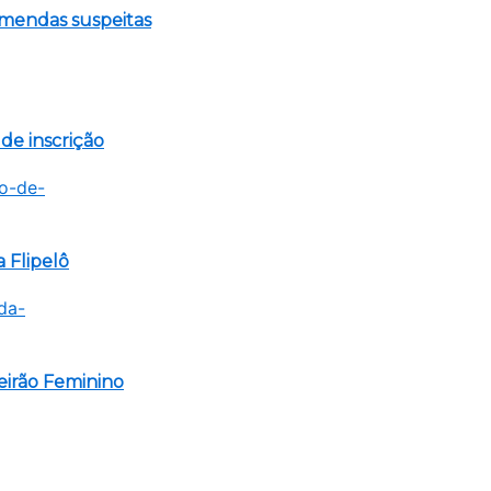
emendas suspeitas
de inscrição
 Flipelô
eirão Feminino