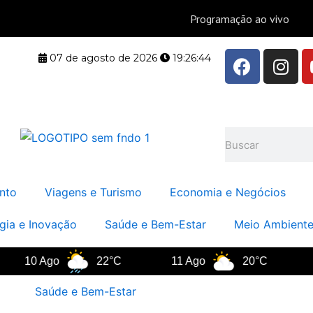
F
I
07 de agosto de 2026
19:26:45
a
n
c
s
e
t
b
a
Pesquisar
o
g
o
r
k
a
nto
Viagens e Turismo
Economia e Negócios
m
gia e Inovação
Saúde e Bem-Estar
Meio Ambiente
10 Ago
22°C
11 Ago
20°C
12 
Saúde e Bem-Estar