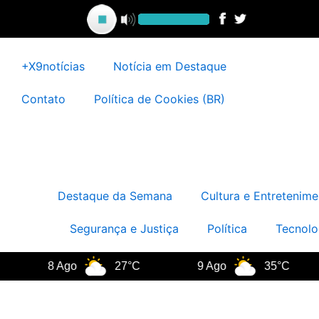
Ir
para
o
conteúdo
+X9notícias
Notícia em Destaque
Contato
Política de Cookies (BR)
Destaque da Semana
Cultura e Entretenime
Segurança e Justiça
Política
Tecnolo
8 Ago
27°C
9 Ago
35°C