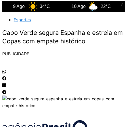
9 Ago
34°C
10 Ago
22°C
11
Esportes
Cabo Verde segura Espanha e estreia em
Copas com empate histórico
PUBLICIDADE