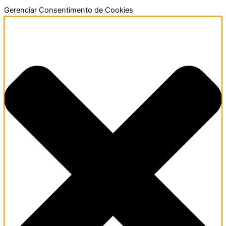
Ir
Funcional
Marketing
Estatísticas
Preferências
Gerenciar Consentimento de Cookies
para
o
conteúdo