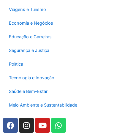
Viagens e Turismo
Economia e Negócios
Educação e Carreiras
Segurança e Justiça
Política
Tecnologia e Inovação
Saúde e Bem-Estar
Meio Ambiente e Sustentabilidade
F
I
Y
W
a
n
o
h