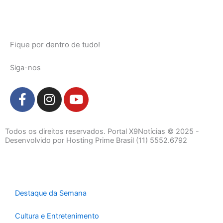
Fique por dentro de tudo!
Siga-nos
F
I
Y
a
n
o
c
s
u
e
t
t
Todos os direitos reservados. Portal X9Notícias © 2025 -
b
a
u
Desenvolvido por Hosting Prime Brasil (11) 5552.6792
o
g
b
o
r
e
k
a
-
m
Destaque da Semana
f
Cultura e Entretenimento