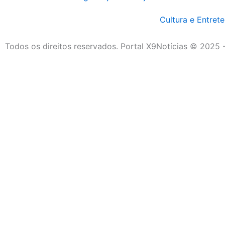
Cultura e Entret
Todos os direitos reservados. Portal X9Notícias © 2025 
Destaque da Semana
Cultura e Entretenimento
Viagens e Turismo
Economia e Negócios
Educação e Carreiras
Segurança e Justiça