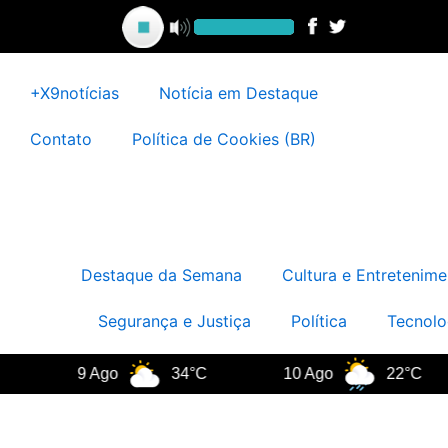
Ir
para
o
conteúdo
+X9notícias
Notícia em Destaque
Contato
Política de Cookies (BR)
Destaque da Semana
Cultura e Entretenime
Segurança e Justiça
Política
Tecnolo
9 Ago
34°C
10 Ago
22°C