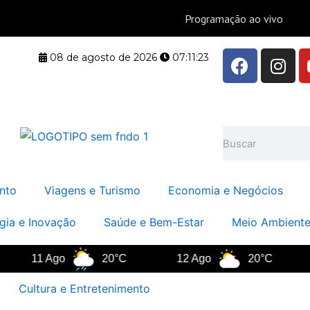
F
I
08 de agosto de 2026
07:11:24
a
n
c
s
e
t
b
a
Pesquisar
o
g
o
r
k
a
nto
Viagens e Turismo
Economia e Negócios
m
gia e Inovação
Saúde e Bem-Estar
Meio Ambiente
11 Ago
20°C
12 Ago
20°C
13 
Cultura e Entretenimento