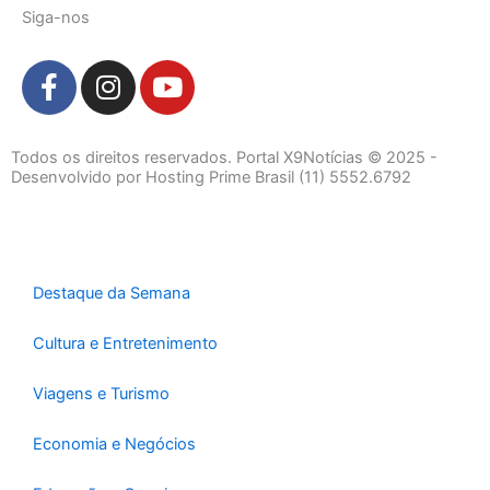
Siga-nos
F
I
Y
a
n
o
c
s
u
e
t
t
Todos os direitos reservados. Portal X9Notícias © 2025 -
b
a
u
Desenvolvido por Hosting Prime Brasil (11) 5552.6792
o
g
b
o
r
e
k
a
-
m
Destaque da Semana
f
Cultura e Entretenimento
Viagens e Turismo
Economia e Negócios