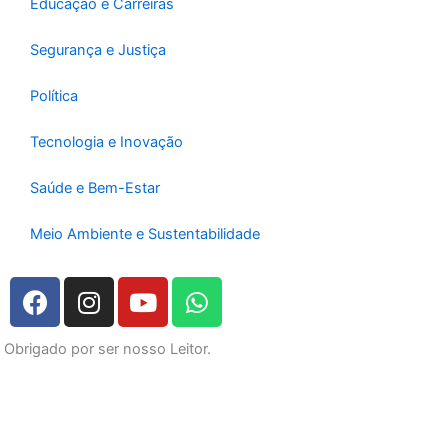
Educação e Carreiras
Segurança e Justiça
Política
Tecnologia e Inovação
Saúde e Bem-Estar
Meio Ambiente e Sustentabilidade
F
I
Y
W
a
n
o
h
c
s
u
a
Obrigado por ser nosso Leitor.
e
t
t
t
b
a
u
s
o
g
b
a
o
r
e
p