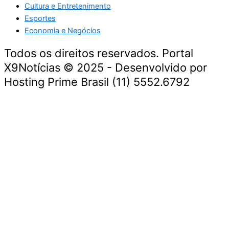
Cultura e Entretenimento
Esportes
Economia e Negócios
Todos os direitos reservados. Portal
X9Notícias © 2025 - Desenvolvido por
Hosting Prime Brasil (11) 5552.6792
Destaque da Semana
Cultura e Entretenimento
Viagens e Turismo
Economia e Negócios
Educação e Carreiras
Segurança e Justiça
Política
Tecnologia e Inovação
Saúde e Bem-Estar