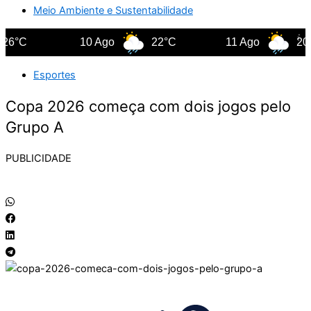
Meio Ambiente e Sustentabilidade
6°C
10 Ago
22°C
11 Ago
20°C
Esportes
Copa 2026 começa com dois jogos pelo
Grupo A
PUBLICIDADE