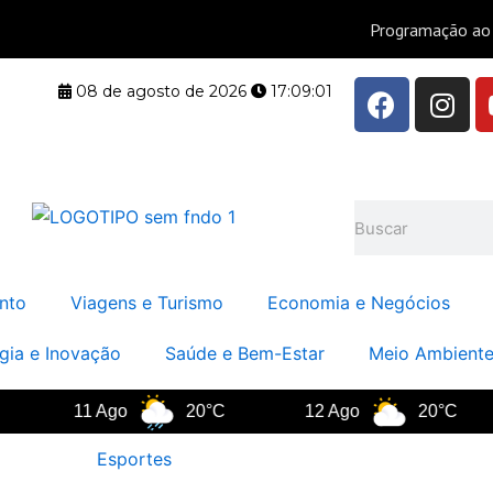
F
I
08 de agosto de 2026
17:09:02
a
n
c
s
e
t
b
a
Pesquisar
o
g
o
r
k
a
nto
Viagens e Turismo
Economia e Negócios
m
gia e Inovação
Saúde e Bem-Estar
Meio Ambiente
11 Ago
20°C
12 Ago
20°C
Esportes