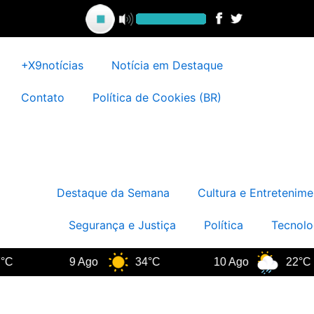
Ir
para
o
conteúdo
+X9notícias
Notícia em Destaque
Contato
Política de Cookies (BR)
Destaque da Semana
Cultura e Entretenime
Segurança e Justiça
Política
Tecnolo
9 Ago
34°C
10 Ago
22°C