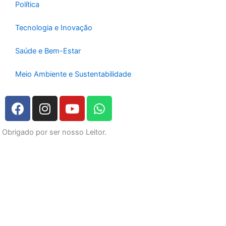
Política
Tecnologia e Inovação
Saúde e Bem-Estar
Meio Ambiente e Sustentabilidade
F
I
Y
W
a
n
o
h
c
s
u
a
Obrigado por ser nosso Leitor.
e
t
t
t
b
a
u
s
o
g
b
a
o
r
e
p
k
a
p
m