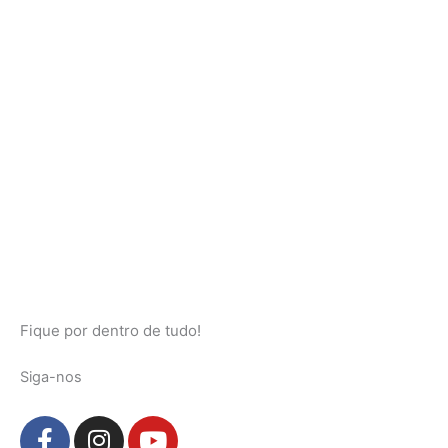
Fique por dentro de tudo!
Siga-nos
F
I
Y