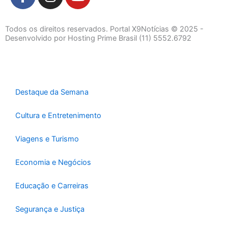
a
n
o
c
s
u
e
t
t
Todos os direitos reservados. Portal X9Notícias © 2025 -
b
a
u
Desenvolvido por Hosting Prime Brasil (11) 5552.6792
o
g
b
o
r
e
k
a
-
m
Destaque da Semana
f
Cultura e Entretenimento
Viagens e Turismo
Economia e Negócios
Educação e Carreiras
Segurança e Justiça