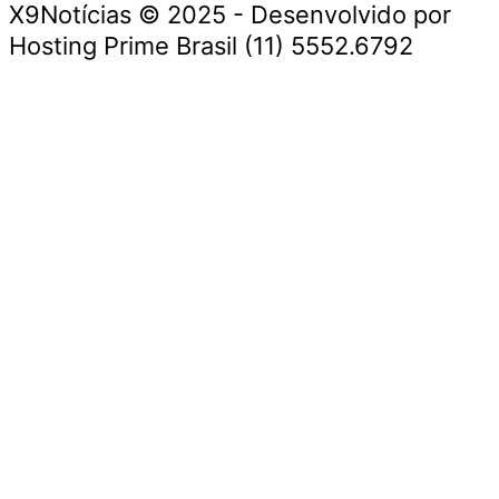
X9Notícias © 2025 - Desenvolvido por
Hosting Prime Brasil (11) 5552.6792
Destaque da Semana
Cultura e Entretenimento
Viagens e Turismo
Economia e Negócios
Educação e Carreiras
Segurança e Justiça
Política
Tecnologia e Inovação
Saúde e Bem-Estar
Meio Ambiente e Sustentabilidade
Destaque da Semana
Cultura e Entretenimento
Viagens e Turismo