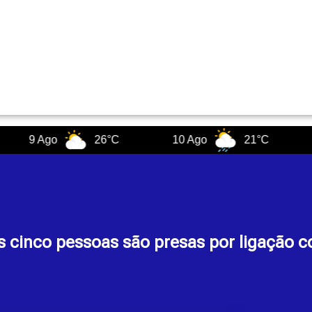
9 Ago
26°C
10 Ago
21°C
11 A
s cinco pessoas são presas por ligação 