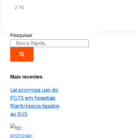
2:16
Pesquisar
Mais recentes
Lei prorroga uso do
FGTS em hospitais
filantrópicos ligados
ao SUS