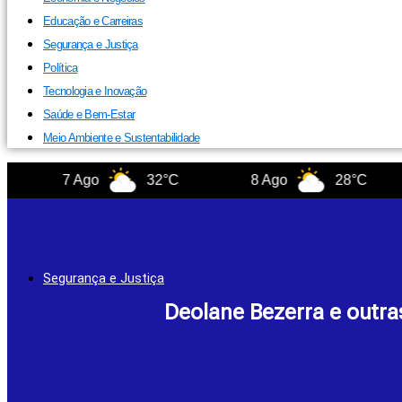
Educação e Carreiras
Segurança e Justiça
Política
Tecnologia e Inovação
Saúde e Bem-Estar
Meio Ambiente e Sustentabilidade
7 Ago
32°C
8 Ago
28°C
Segurança e Justiça
Deolane Bezerra e outra