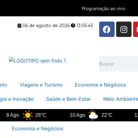
F
I
06 de agosto de 2026
13:05:44
a
n
c
s
e
t
b
a
Pesquisar
o
g
o
r
k
a
nto
Viagens e Turismo
Economia e Negócios
m
gia e Inovação
Saúde e Bem-Estar
Meio Ambiente
Ago
28°C
10 Ago
22°C
11 Ago
Economia e Negócios