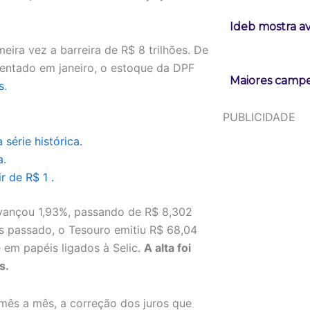
Ideb mostra a
ira vez a barreira de R$ 8 trilhões. De
entado em janeiro, o estoque da DPF
Maiores campeõ
s
.
PUBLICIDADE
série histórica.
a.
r de R$ 1 .
 avançou 1,93%, passando de R$ 8,302
ês passado, o Tesouro emitiu R$ 68,04
e em papéis ligados à Selic.
A alta foi
s.
mês a mês, a correção dos juros que