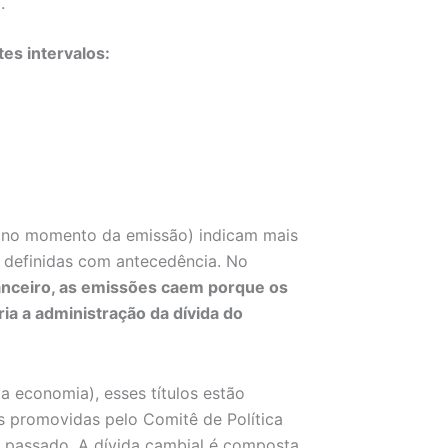
.
es intervalos:
s no momento da emissão) indicam mais
ão definidas com antecedência. No
anceiro, as emissões caem porque os
a a administração da dívida do
a economia), esses títulos estão
s promovidas pelo Comitê de Política
 passado. A dívida cambial é composta