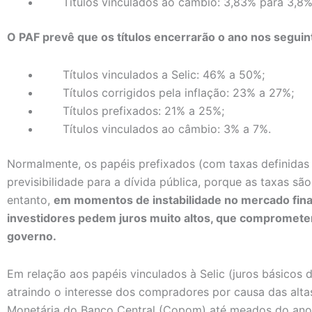
Títulos vinculados ao câmbio: 3,83% para 3,8%
O PAF prevê que os títulos encerrarão o ano nos seguint
Títulos vinculados a Selic: 46% a 50%;
Títulos corrigidos pela inflação: 23% a 27%;
Títulos prefixados: 21% a 25%;
Títulos vinculados ao câmbio: 3% a 7%.
Normalmente, os papéis prefixados (com taxas definida
previsibilidade para a dívida pública, porque as taxas s
entanto,
em momentos de instabilidade no mercado fin
investidores pedem juros muito altos, que comprometeri
governo.
Em relação aos papéis vinculados à Selic (juros básicos d
atraindo o interesse dos compradores por causa das alta
Monetária do Banco Central (Copom) até meados do ano