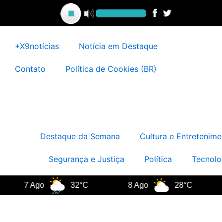
Ir
para
o
conteúdo
+X9notícias
Notícia em Destaque
Contato
Política de Cookies (BR)
Destaque da Semana
Cultura e Entretenime
Segurança e Justiça
Política
Tecnolo
7 Ago
32°C
8 Ago
28°C
9 