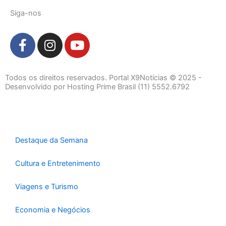
Siga-nos
F
I
Y
a
n
o
c
s
u
e
t
t
Todos os direitos reservados. Portal X9Notícias © 2025 -
b
a
u
Desenvolvido por Hosting Prime Brasil (11) 5552.6792
o
g
b
o
r
e
k
a
-
m
Destaque da Semana
f
Cultura e Entretenimento
Viagens e Turismo
Economia e Negócios