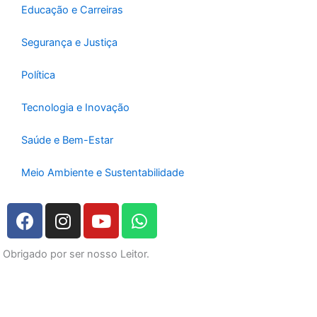
Educação e Carreiras
Segurança e Justiça
Política
Tecnologia e Inovação
Saúde e Bem-Estar
Meio Ambiente e Sustentabilidade
F
I
Y
W
a
n
o
h
c
s
u
a
Obrigado por ser nosso Leitor.
e
t
t
t
b
a
u
s
o
g
b
a