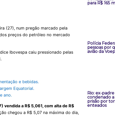
para R$ 165 m
feira (27), num pregão marcado pela
a dos preços do petróleo no mercado
Polícia Federa
pessoas por 
avião da Voep
índice Ibovespa caiu pressionado pelas
.
imentação e bebidas.
Margem Equatorial.
Rio: ex-padre
e ano.
condenado a 
prisão por to
enteados
) vendida a R$ 5,061, com alta de R$
ação chegou a R$ 5,07 na máxima do dia,