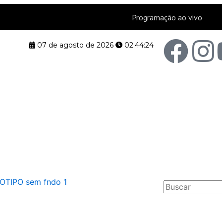
F
I
07 de agosto de 2026
02:44:25
a
n
c
s
e
t
b
a
o
g
Pesquisar
o
r