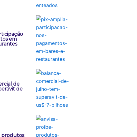
rticipação
tos em
urantes
rcial de
erávit de
e produtos