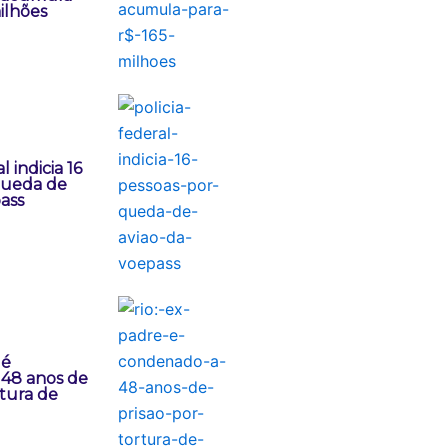
ilhões
l indicia 16
queda de
ass
 é
48 anos de
rtura de