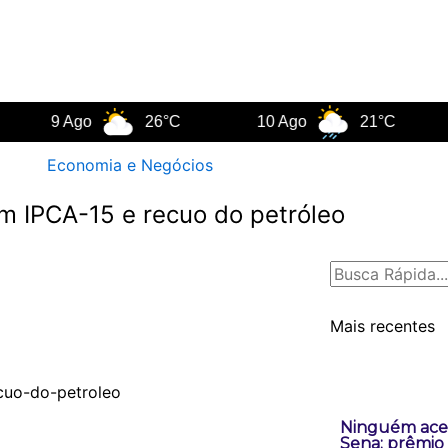
9 Ago
26°C
10 Ago
21°C
11 
Economia e Negócios
om IPCA-15 e recuo do petróleo
Pesquisar
Mais recentes
Ninguém ace
Sena; prêmio