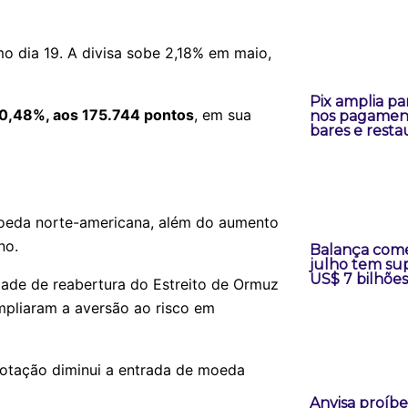
mo dia 19. A divisa sobe 2,18% em maio,
Pix amplia pa
ou 0,48%, aos 175.744 pontos
, em sua
nos pagamen
bares e resta
 moeda norte-americana, além do aumento
no.
Balança come
julho tem sup
US$ 7 bilhões
idade de reabertura do Estreito de Ormuz
mpliaram a aversão ao risco em
cotação diminui a entrada de moeda
Anvisa proíb