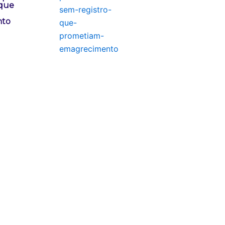
 que
nto