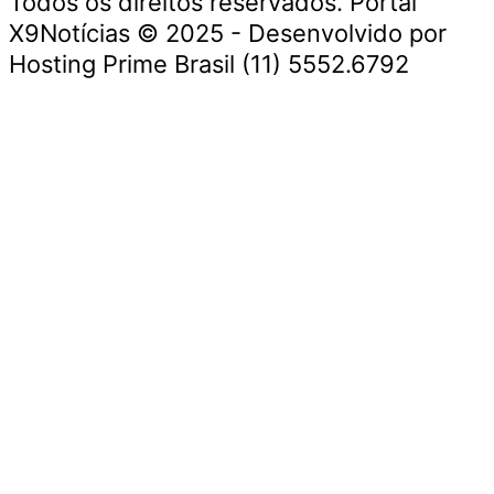
Todos os direitos reservados. Portal
X9Notícias © 2025 - Desenvolvido por
Hosting Prime Brasil (11) 5552.6792
Destaque da Semana
Cultura e Entretenimento
Viagens e Turismo
Economia e Negócios
Educação e Carreiras
Segurança e Justiça
Política
Tecnologia e Inovação
Saúde e Bem-Estar
Meio Ambiente e Sustentabilidade
Destaque da Semana
Cultura e Entretenimento
Viagens e Turismo