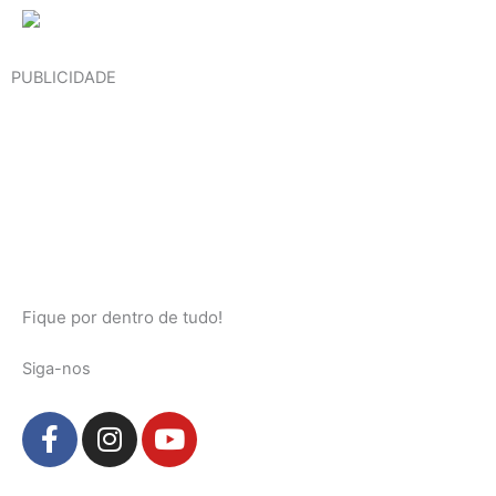
PUBLICIDADE
Fique por dentro de tudo!
Siga-nos
F
I
Y
a
n
o
c
s
u