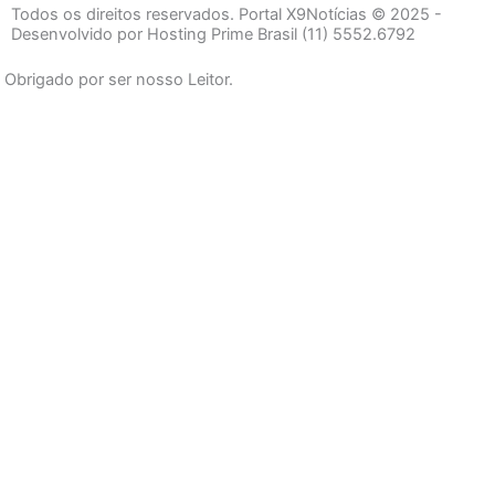
e
t
t
Todos os direitos reservados. Portal X9Notícias © 2025 -
b
a
u
Desenvolvido por Hosting Prime Brasil (11) 5552.6792
o
g
b
Obrigado por ser nosso Leitor.
o
r
e
k
a
-
m
f