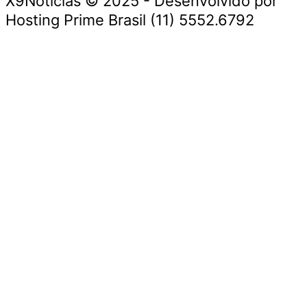
X9Notícias © 2025 - Desenvolvido por
Hosting Prime Brasil (11) 5552.6792
Destaque da Semana
Cultura e Entretenimento
Viagens e Turismo
Economia e Negócios
Educação e Carreiras
Segurança e Justiça
Política
Tecnologia e Inovação
Saúde e Bem-Estar
Meio Ambiente e Sustentabilidade
Destaque da Semana
Cultura e Entretenimento
Viagens e Turismo
Economia e Negócios