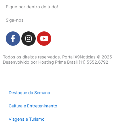
Fique por dentro de tudo!
Siga-nos
F
I
Y
a
n
o
c
s
u
e
t
t
Todos os direitos reservados. Portal X9Notícias © 2025 -
b
a
u
Desenvolvido por Hosting Prime Brasil (11) 5552.6792
o
g
b
o
r
e
k
a
-
m
Destaque da Semana
f
Cultura e Entretenimento
Viagens e Turismo