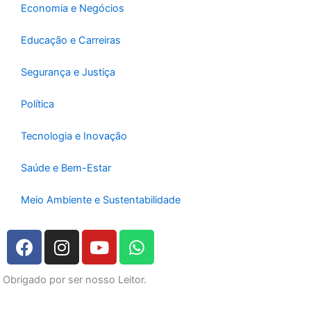
Economia e Negócios
Educação e Carreiras
Segurança e Justiça
Política
Tecnologia e Inovação
Saúde e Bem-Estar
Meio Ambiente e Sustentabilidade
F
I
Y
W
a
n
o
h
c
s
u
a
Obrigado por ser nosso Leitor.
e
t
t
t
b
a
u
s