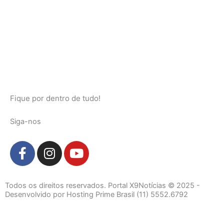
Fique por dentro de tudo!
Siga-nos
F
I
Y
a
n
o
c
s
u
e
t
t
Todos os direitos reservados. Portal X9Notícias © 2025 -
b
a
u
Desenvolvido por Hosting Prime Brasil (11) 5552.6792
o
g
b
o
r
e