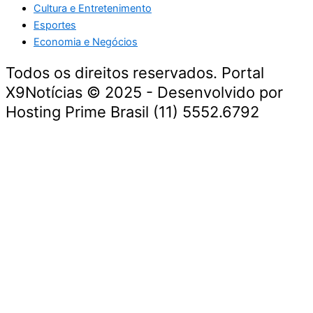
Cultura e Entretenimento
Esportes
Economia e Negócios
Todos os direitos reservados. Portal
X9Notícias © 2025 - Desenvolvido por
Hosting Prime Brasil (11) 5552.6792
Destaque da Semana
Cultura e Entretenimento
Viagens e Turismo
Economia e Negócios
Educação e Carreiras
Segurança e Justiça
Política
Tecnologia e Inovação
Saúde e Bem-Estar