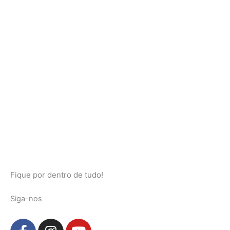
Fique por dentro de tudo!
Siga-nos
F
I
Y