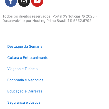
a
n
o
c
s
u
e
t
t
Todos os direitos reservados. Portal X9Notícias © 2025 -
b
a
u
Desenvolvido por Hosting Prime Brasil (11) 5552.6792
o
g
b
o
r
e
k
a
-
m
Destaque da Semana
f
Cultura e Entretenimento
Viagens e Turismo
Economia e Negócios
Educação e Carreiras
Segurança e Justiça