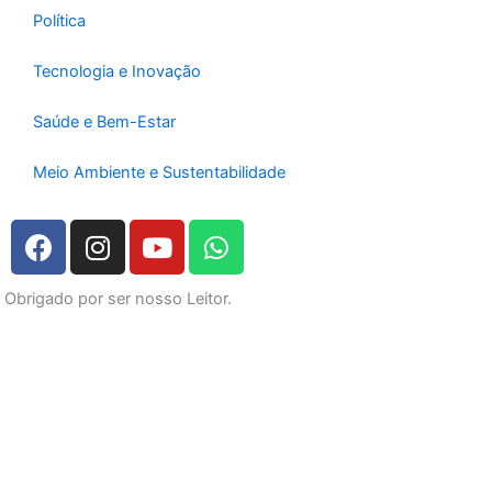
Política
Tecnologia e Inovação
Saúde e Bem-Estar
Meio Ambiente e Sustentabilidade
F
I
Y
W
a
n
o
h
c
s
u
a
Obrigado por ser nosso Leitor.
e
t
t
t
b
a
u
s
o
g
b
a
o
r
e
p
k
a
p
m