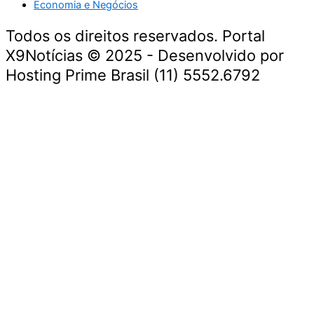
Economia e Negócios
Todos os direitos reservados. Portal
X9Notícias © 2025 - Desenvolvido por
Hosting Prime Brasil (11) 5552.6792
Destaque da Semana
Cultura e Entretenimento
Viagens e Turismo
Economia e Negócios
Educação e Carreiras
Segurança e Justiça
Política
Tecnologia e Inovação
Saúde e Bem-Estar
Meio Ambiente e Sustentabilidade
Destaque da Semana