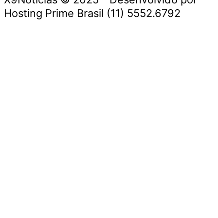
Hosting Prime Brasil (11) 5552.6792
Destaque da Semana
Cultura e Entretenimento
Viagens e Turismo
Economia e Negócios
Educação e Carreiras
Segurança e Justiça
Política
Tecnologia e Inovação
Saúde e Bem-Estar
Meio Ambiente e Sustentabilidade
Destaque da Semana
Cultura e Entretenimento
Viagens e Turismo
Economia e Negócios