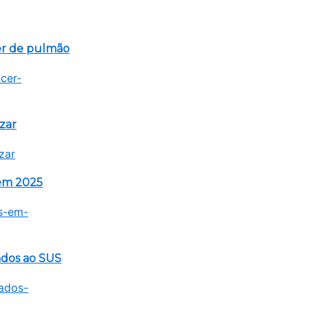
er de pulmão
zar
 em 2025
gados ao SUS