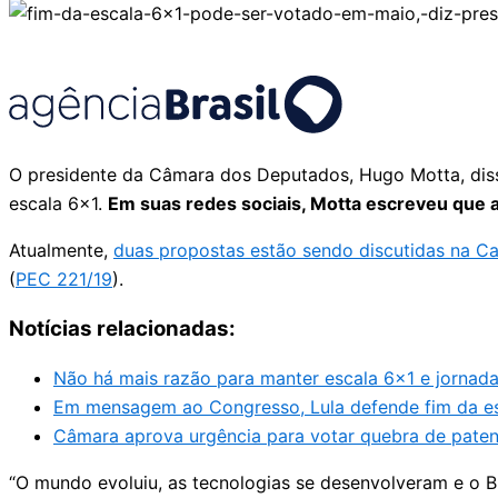
O presidente da Câmara dos Deputados, Hugo Motta, disse
escala 6×1.
Em suas redes sociais, Motta escreveu que 
Atualmente,
duas propostas estão sendo discutidas na C
(
PEC 221/19
).
Notícias relacionadas:
Não há mais razão para manter escala 6×1 e jornada
Em mensagem ao Congresso, Lula defende fim da es
Câmara aprova urgência para votar quebra de paten
“O mundo evoluiu, as tecnologias se desenvolveram e o Br