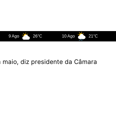
Ago
26°C
10 Ago
21°C
11 Ago
 maio, diz presidente da Câmara