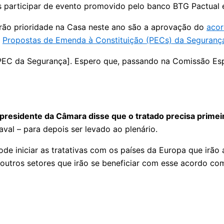
s participar de evento promovido pelo banco BTG Pactual 
erão prioridade na Casa neste ano são a aprovação do
acor
s
Propostas de Emenda à Constituição (PECs) da Segurança
PEC da Segurança]. Espero que, passando na Comissão Espe
 presidente da Câmara disse que o tratado precisa prim
val – para depois ser levado ao plenário.
ode iniciar as tratativas com os países da Europa que irã
outros setores que irão se beneficiar com esse acordo comer