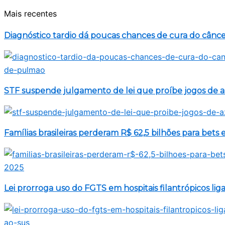
Mais recentes
Diagnóstico tardio dá poucas chances de cura do cânc
STF suspende julgamento de lei que proíbe jogos de a
Famílias brasileiras perderam R$ 62,5 bilhões para bets
Lei prorroga uso do FGTS em hospitais filantrópicos li