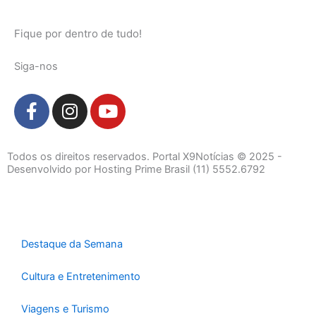
Fique por dentro de tudo!
Siga-nos
F
I
Y
a
n
o
c
s
u
e
t
t
Todos os direitos reservados. Portal X9Notícias © 2025 -
b
a
u
Desenvolvido por Hosting Prime Brasil (11) 5552.6792
o
g
b
o
r
e
k
a
-
m
Destaque da Semana
f
Cultura e Entretenimento
Viagens e Turismo