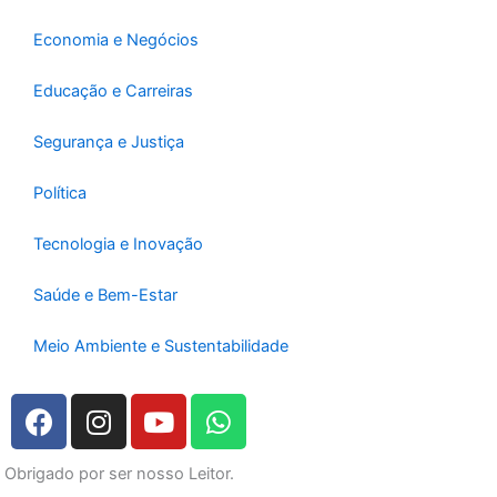
Economia e Negócios
Educação e Carreiras
Segurança e Justiça
Política
Tecnologia e Inovação
Saúde e Bem-Estar
Meio Ambiente e Sustentabilidade
F
I
Y
W
a
n
o
h
c
s
u
a
Obrigado por ser nosso Leitor.
e
t
t
t