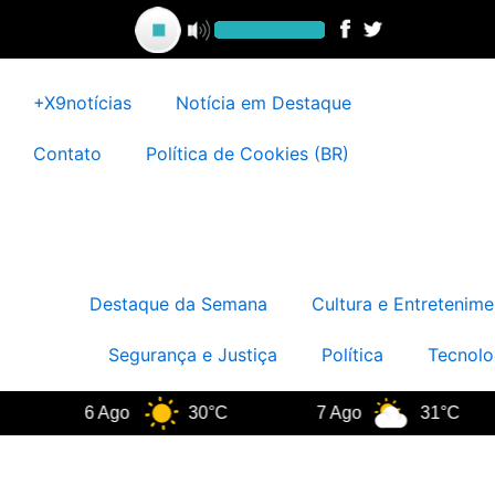
Ir
para
o
conteúdo
+X9notícias
Notícia em Destaque
Contato
Política de Cookies (BR)
Destaque da Semana
Cultura e Entretenime
Segurança e Justiça
Política
Tecnolo
6 Ago
30°C
7 Ago
31°C