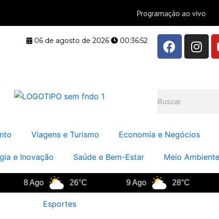
F
I
06 de agosto de 2026
00:36:53
a
n
c
s
e
t
b
a
Pesquisar
o
g
o
r
k
a
nto
Viagens e Turismo
Economia e Negócios
m
gia e Inovação
Saúde e Bem-Estar
Meio Ambiente
8 Ago
26°C
9 Ago
28°C
10 
Esportes