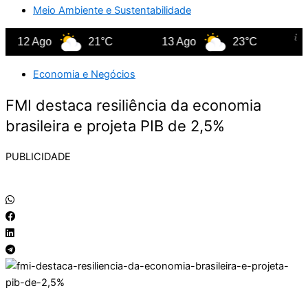
Meio Ambiente e Sustentabilidade
 Ago
21°C
13 Ago
23°C
14 Ag
Economia e Negócios
FMI destaca resiliência da economia
brasileira e projeta PIB de 2,5%
PUBLICIDADE