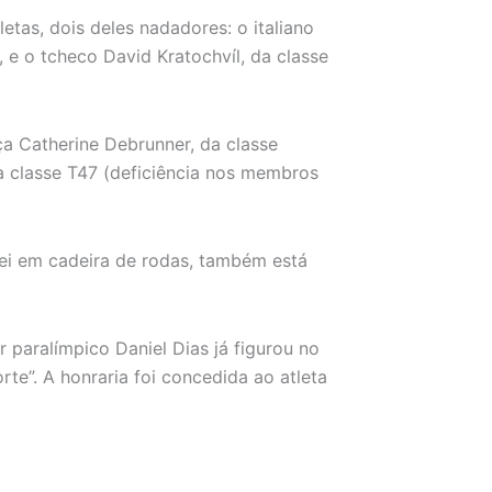
etas, dois deles nadadores: o italiano
 e o tcheco David Kratochvíl, da classe
ça Catherine Debrunner, da classe
da classe T47 (deficiência nos membros
uei em cadeira de rodas, também está
 paralímpico Daniel Dias já figurou no
te”. A honraria foi concedida ao atleta