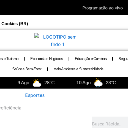
e Cookies (BR)
ns e Turismo
Economia e Negócios
Educação e Carreiras
Segur
Saúde e Bem-Estar
Meio Ambiente e Sustentabilidade
9 Ago
28°C
10 Ago
23°C
Esportes
eficiência
Pesquisar