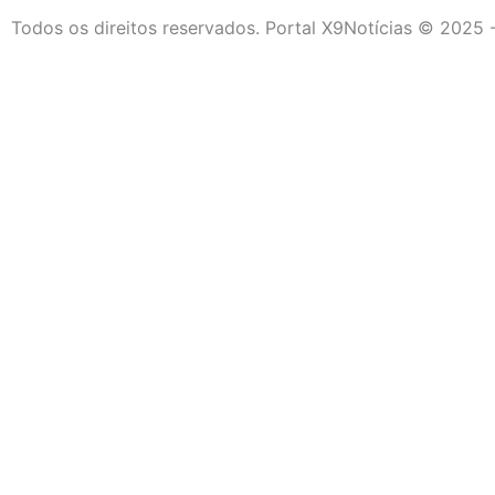
Todos os direitos reservados. Portal X9Notícias © 2025 
Destaque da Semana
Cultura e Entretenimento
Viagens e Turismo
Economia e Negócios
Educação e Carreiras
Segurança e Justiça
Política