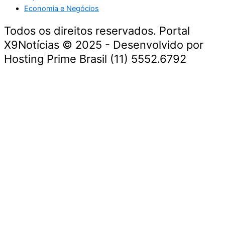
Economia e Negócios
Todos os direitos reservados. Portal
X9Notícias © 2025 - Desenvolvido por
Hosting Prime Brasil (11) 5552.6792
Destaque da Semana
Cultura e Entretenimento
Viagens e Turismo
Economia e Negócios
Educação e Carreiras
Segurança e Justiça
Política
Tecnologia e Inovação
Saúde e Bem-Estar
Meio Ambiente e Sustentabilidade