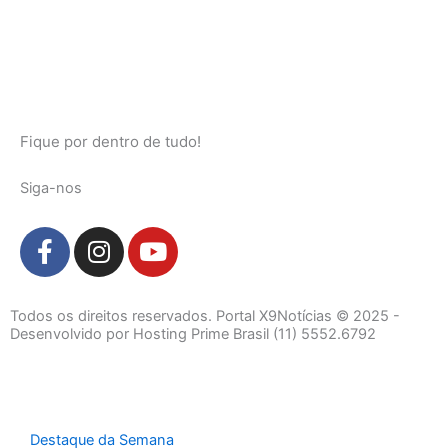
Fique por dentro de tudo!
Siga-nos
F
I
Y
a
n
o
c
s
u
e
t
t
Todos os direitos reservados. Portal X9Notícias © 2025 -
b
a
u
Desenvolvido por Hosting Prime Brasil (11) 5552.6792
o
g
b
o
r
e
k
a
-
m
Destaque da Semana