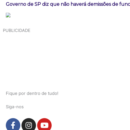
Governo de SP diz que não haverá demissões de fun
PUBLICIDADE
Fique por dentro de tudo!
Siga-nos
F
I
Y
a
n
o