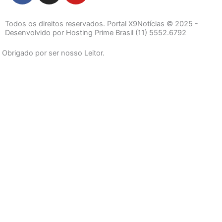
c
s
u
e
t
t
Todos os direitos reservados. Portal X9Notícias © 2025 -
b
a
u
Desenvolvido por Hosting Prime Brasil (11) 5552.6792
o
g
b
Obrigado por ser nosso Leitor.
o
r
e
k
a
-
m
f