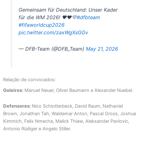
Gemeinsam für Deutschland: Unser Kader
für die WM 2026! 🖤❤️💛
#dfbteam
#fifaworldcup2026
pic.twitter.com/zaxWgXsGGv
— DFB-Team (@DFB_Team)
May 21, 2026
Relação de convocados:
Goleiros:
Manuel Neuer, Oliver Baumann e Alexander Nuebel.
Defensores:
Nico Schlotterbeck, David Raum, Nathaniel
Brown, Jonathan Tah, Waldemar Anton, Pascal Gross, Joshua
Kimmich, Felix Nmecha, Malick Thiaw, Aleksandar Pavlovic,
Antonio Rüdiger e Angelo Stiller.