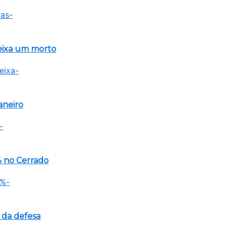
eixa um morto
aneiro
 no Cerrado
 da defesa