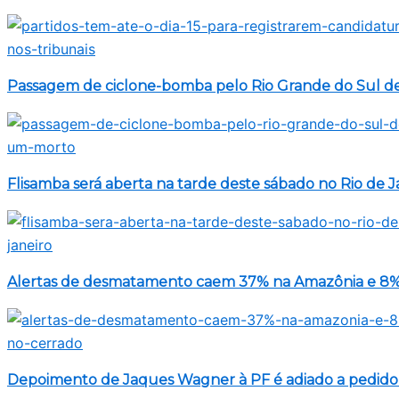
Passagem de ciclone-bomba pelo Rio Grande do Sul d
Flisamba será aberta na tarde deste sábado no Rio de J
Alertas de desmatamento caem 37% na Amazônia e 8%
Depoimento de Jaques Wagner à PF é adiado a pedido