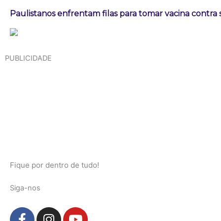
Paulistanos enfrentam filas para tomar vacina contra
PUBLICIDADE
Fique por dentro de tudo!
Siga-nos
F
I
Y