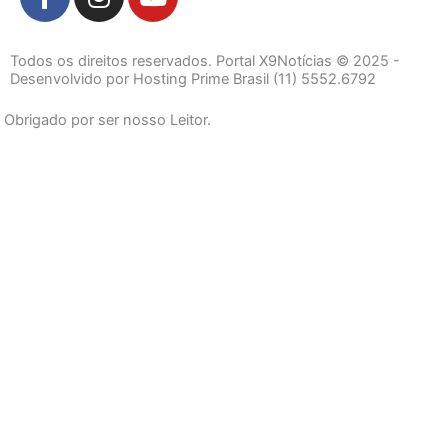
a
n
o
c
s
u
e
t
t
Todos os direitos reservados. Portal X9Notícias © 2025 -
b
a
u
Desenvolvido por Hosting Prime Brasil (11) 5552.6792
o
g
b
Obrigado por ser nosso Leitor.
o
r
e
k
a
-
m
f