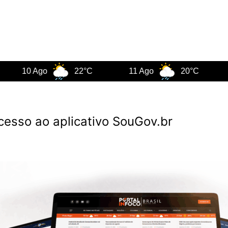
10 Ago
22°C
11 Ago
20°C
12 A
cesso ao aplicativo SouGov.br