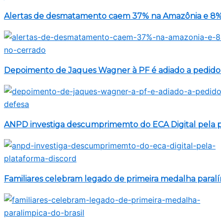
Alertas de desmatamento caem 37% na Amazônia e 8%
Depoimento de Jaques Wagner à PF é adiado a pedido
ANPD investiga descumprimemto do ECA Digital pela p
Familiares celebram legado de primeira medalha paralí