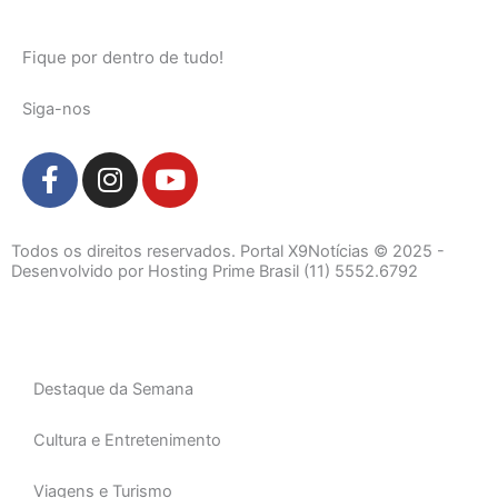
Fique por dentro de tudo!
Siga-nos
F
I
Y
a
n
o
c
s
u
e
t
t
Todos os direitos reservados. Portal X9Notícias © 2025 -
b
a
u
Desenvolvido por Hosting Prime Brasil (11) 5552.6792
o
g
b
o
r
e
k
a
-
m
Destaque da Semana
f
Cultura e Entretenimento
Viagens e Turismo