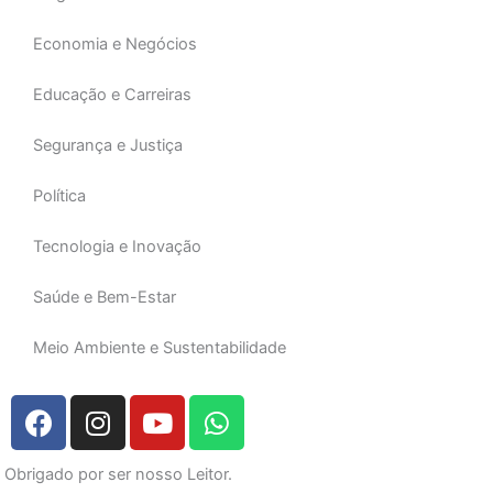
Economia e Negócios
Educação e Carreiras
Segurança e Justiça
Política
Tecnologia e Inovação
Saúde e Bem-Estar
Meio Ambiente e Sustentabilidade
F
I
Y
W
a
n
o
h
c
s
u
a
Obrigado por ser nosso Leitor.
e
t
t
t