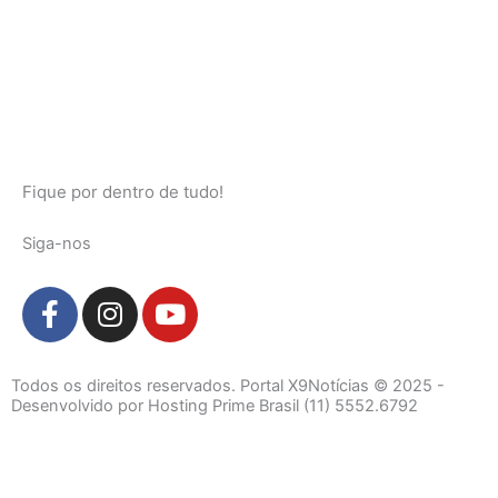
Fique por dentro de tudo!
Siga-nos
F
I
Y
a
n
o
c
s
u
e
t
t
Todos os direitos reservados. Portal X9Notícias © 2025 -
b
a
u
Desenvolvido por Hosting Prime Brasil (11) 5552.6792
o
g
b
o
r
e
k
a