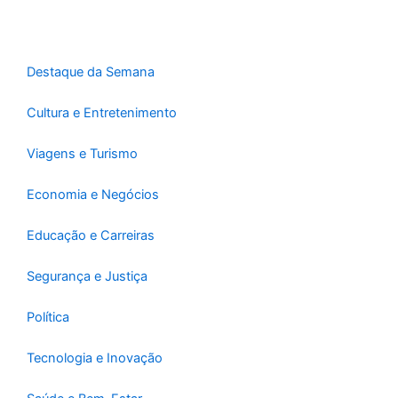
o
g
b
o
r
e
k
a
-
m
Destaque da Semana
f
Cultura e Entretenimento
Viagens e Turismo
Economia e Negócios
Educação e Carreiras
Segurança e Justiça
Política
Tecnologia e Inovação