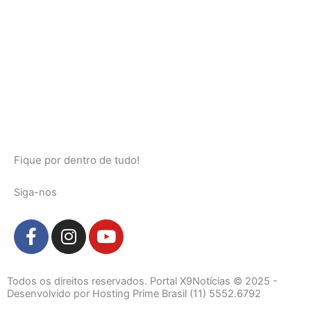
Fique por dentro de tudo!
Siga-nos
F
I
Y
a
n
o
c
s
u
e
t
t
Todos os direitos reservados. Portal X9Notícias © 2025 -
b
a
u
Desenvolvido por Hosting Prime Brasil (11) 5552.6792