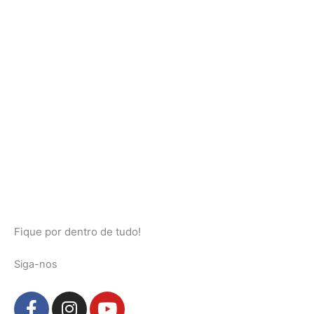
Fique por dentro de tudo!
Siga-nos
F
I
Y