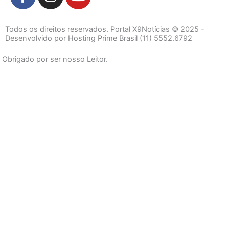
a
n
o
c
s
u
e
t
t
Todos os direitos reservados. Portal X9Notícias © 2025 -
b
a
u
Desenvolvido por Hosting Prime Brasil (11) 5552.6792
o
g
b
Obrigado por ser nosso Leitor.
o
r
e
k
a
-
m
f