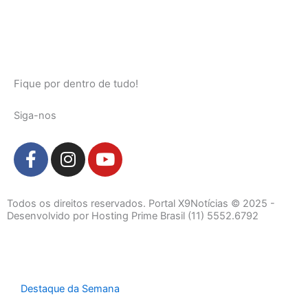
Fique por dentro de tudo!
Siga-nos
F
I
Y
a
n
o
c
s
u
e
t
t
Todos os direitos reservados. Portal X9Notícias © 2025 -
b
a
u
Desenvolvido por Hosting Prime Brasil (11) 5552.6792
o
g
b
o
r
e
k
a
-
m
Destaque da Semana
f