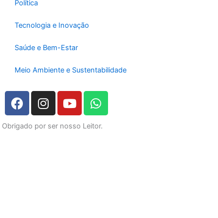
Política
Tecnologia e Inovação
Saúde e Bem-Estar
Meio Ambiente e Sustentabilidade
F
I
Y
W
a
n
o
h
c
s
u
a
Obrigado por ser nosso Leitor.
e
t
t
t
b
a
u
s
o
g
b
a
o
r
e
p
k
a
p
m