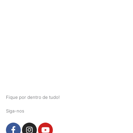
Fique por dentro de tudo!
Siga-nos
F
I
Y