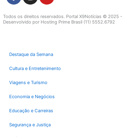
a
n
o
c
s
u
e
t
t
Todos os direitos reservados. Portal X9Notícias © 2025 -
b
a
u
Desenvolvido por Hosting Prime Brasil (11) 5552.6792
o
g
b
o
r
e
k
a
-
m
Destaque da Semana
f
Cultura e Entretenimento
Viagens e Turismo
Economia e Negócios
Educação e Carreiras
Segurança e Justiça