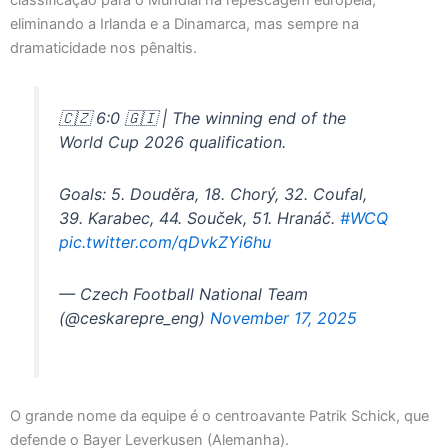
classificação para o Mundial na repescagem europeia,
eliminando a Irlanda e a Dinamarca, mas sempre na
dramaticidade nos pênaltis.
🇨🇿 6:0 🇬🇮 | The winning end of the
World Cup 2026 qualification.
Goals: 5. Douděra, 18. Chorý, 32. Coufal,
39. Karabec, 44. Souček, 51. Hranáč.
#WCQ
pic.twitter.com/qDvkZYi6hu
— Czech Football National Team
(@ceskarepre_eng)
November 17, 2025
O grande nome da equipe é o centroavante Patrik Schick, que
defende o Bayer Leverkusen (Alemanha).