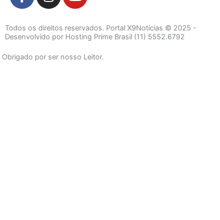
a
n
o
c
s
u
e
t
t
Todos os direitos reservados. Portal X9Notícias © 2025 -
b
a
u
Desenvolvido por Hosting Prime Brasil (11) 5552.6792
o
g
b
Obrigado por ser nosso Leitor.
o
r
e
k
a
-
m
f