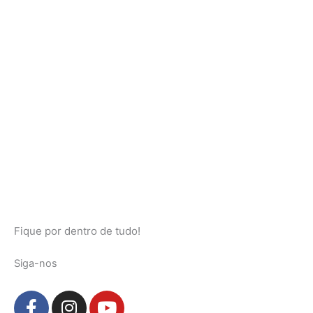
Fique por dentro de tudo!
Siga-nos
F
I
Y